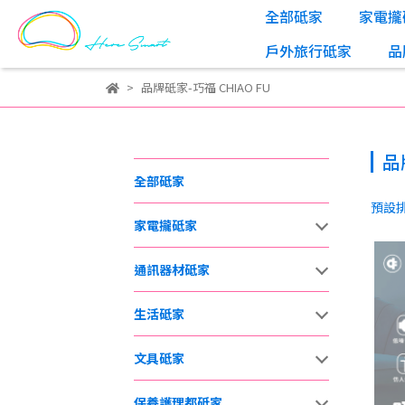
全部砥家
家電攏
戶外旅行砥家
品
品牌砥家-巧福 CHIAO FU
品
全部砥家
預設
家電攏砥家
通訊器材砥家
生活砥家
文具砥家
保養護理都砥家