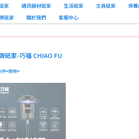
砥家
通訊器材砥家
生活砥家
文具砥家
保養
牌砥家
關於我們
客服中心
牌砥家-巧福 CHIAO FU
排序
價格