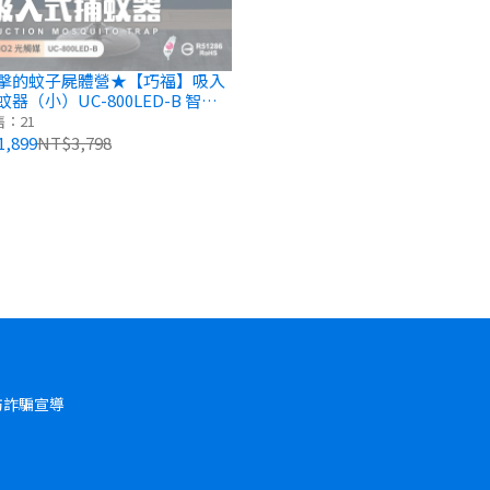
擊的蚊子屍體營★【巧福】吸入
器（小）UC-800LED-B 智砥
：21
,899
NT$3,798
防詐騙宣導