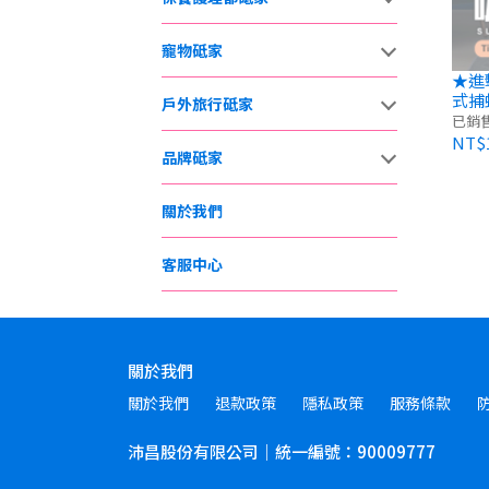
寵物砥家
★進
式捕蚊
戶外旅行砥家
家
已銷售
NT$1
品牌砥家
關於我們
客服中心
關於我們
關於我們
退款政策
隱私政策
服務條款
沛昌股份有限公司｜統一編號：90009777