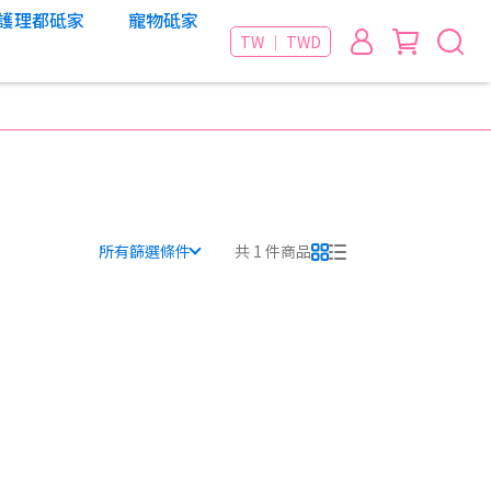
護理都砥家
寵物砥家
TW ｜ TWD
所有篩選條件
共 1 件商品