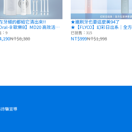
在牙縫的都給它清出來!!
★連刷牙也要這麼美94了
ral-B 歐樂B】MD20 高效活氧
★【FLYCO】幻彩日出系｜全
機 全新升級版 智砥家
淨音波電動牙刷 冰晶藍/深海藍
售：9
已销售：315
FT7105TW
,190
NT$8,380
NT$999
NT$1,998
防詐騙宣導