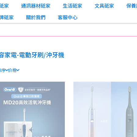
砥家
通訊器材砥家
生活砥家
文具砥家
保養
牌砥家
關於我們
客服中心
容家電-電動牙刷/沖牙機
排序
价格