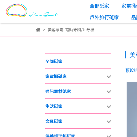
全部砥家
家電攏
戶外旅行砥家
品
美容家電-電動牙刷/沖牙機
美
全部砥家
预设
家電攏砥家
通訊器材砥家
生活砥家
文具砥家
保養護理都砥家