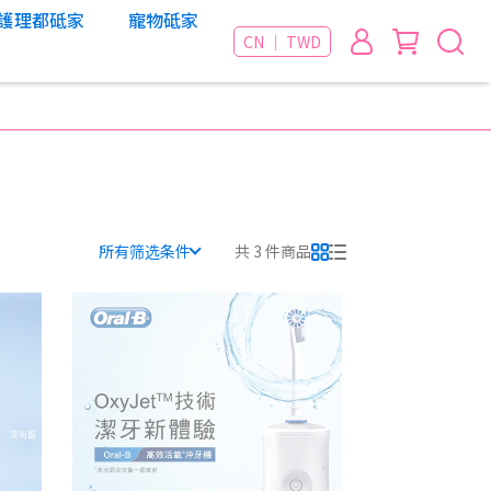
護理都砥家
寵物砥家
CN ｜ TWD
所有筛选条件
共 3 件商品