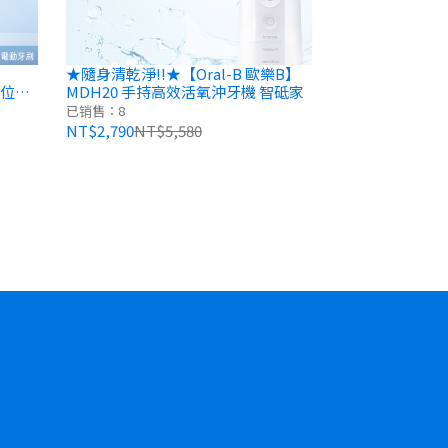
★隨身清乾淨!!★【Oral-B 歐樂B】
方位潔
MDH20 手持高效活氧沖牙機 智砥家
已销售：8
NT$2,790
NT$5,580