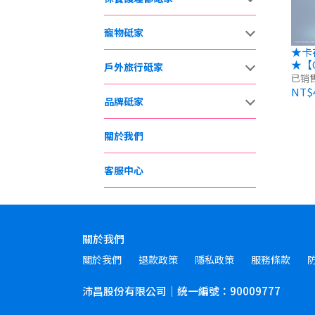
寵物砥家
★卡
★【O
戶外旅行砥家
沖牙
已销
NT$4
品牌砥家
關於我們
客服中心
關於我們
關於我們
退款政策
隱私政策
服務條款
沛昌股份有限公司｜統一編號：90009777