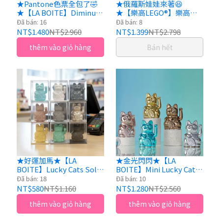
★Pantone色票全包了🤣
★俄羅斯娃娃來著😆
★【LA BOITE】Diminuto
★【樂高LEGO®】樂高頭
Cielo｜幸運繽紛自動招手
造型收納盒｜大、中、小
Đã bán: 16
Đã bán: 8
招財貓(16色) 高18cm
各2顆(共6顆) 智砥家
NT$1.480
NT$2.960
NT$1.399
NT$2.798
thêm vào giỏ hàng
Bán hết
★好運加馬★【LA
★金光閃閃★【LA
BOITE】Lucky Cats Solar
BOITE】Mini Lucky Cats
太陽能招財貓（9色）高約
迷你幸運繽紛自動招手招
Đã bán: 18
Đã bán: 10
5cm
財貓（共5色）7x5x10cm
NT$580
NT$1.160
NT$1.280
NT$2.560
thêm vào giỏ hàng
thêm vào giỏ hàng