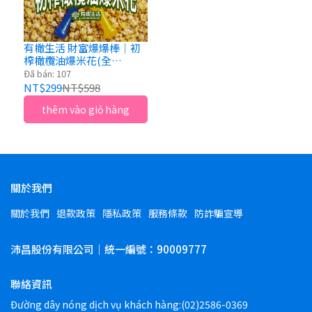
有橄生活 財富爆爆棒｜初
榨橄欖油爆米花(全
素)150g｜可可/焦糖玫瑰
Đã bán: 107
鹽口味
NT$299
NT$598
thêm vào giỏ hàng
關於我們
關於我們
退款政策
隱私政策
服務條款
防詐騙宣導
沛昌股份有限公司｜統一編號：90009777
聯絡資訊
Đường dây nóng dịch vụ khách hàng:(02)2586-0369