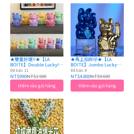
★雙重好運!!★【LA
★馬上招財🤣★【LA
BOITE】Double Lucky!
BOITE】Jumbo Lucky
Cats雙色漸變幸運繽紛自
Cats 特大號招財貓（共5
Đã bán: 11
Đã bán: 8
動招手招財貓（六種配
色）16x14x30cm
NT$990
NT$1.980
NT$4.800
NT$9.600
色）10.5x15cm
thêm vào giỏ hàng
thêm vào giỏ hàng