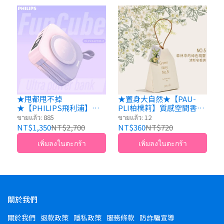
★甩都甩不掉
★置身大自然★【PAU-
★【PHILIPS飛利浦】放
PLI柏樸莉】質感空間香氛
心充FunCube｜萬用十合
袋｜NO.5:Green Fairy森林
ขายแล้ว: 885
ขายแล้ว: 12
一行動電源 粉紫漸變(不含
中的綠色精靈 1ea*20g
NT$1,350
NT$2,700
NT$360
NT$720
萬國轉接頭) DLP4347CM-
เพิ่มลงในตะกร้า
เพิ่มลงในตะกร้า
E 買就送防爆阻燃袋
關於我們
關於我們
退款政策
隱私政策
服務條款
防詐騙宣導