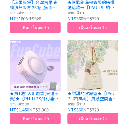
【玩果農場】台灣古早味
★喜歡剛洗完衣服的味道
醃漬芒果青 350g (無添加
選這款→【PAU-PLI柏樸
情人果推薦)
莉】質感空間香氛袋｜
ขายแล้ว: 1127
ขายแล้ว: 13
NO.1:Sunday Morning週
NT$160
NT$320
NT$360
NT$720
日早晨 1ea*20g
เพิ่มลงในตะกร้า
เพิ่มลงในตะกร้า
★買1送1入阻燃袋(只送不
★甜甜的軟嫩香★【PAU-
賣)★【PHILIPS飛利浦】
PLI柏樸莉】質感空間香氛
FunCube｜多合一磁吸行
袋｜NO.3:Over joyed夏日
ขายแล้ว: 20
ขายแล้ว: 8
動電源Type C 粉紫漸變(不
海風 1ea*20g
NT$1,450
NT$2,900
NT$360
NT$720
含萬國轉接頭)
เพิ่มลงในตะกร้า
เพิ่มลงในตะกร้า
DLP4348CM-E