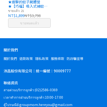
★進擊的蚊子屍體營
★【巧福】吸入式捕蚊器
（小）UC-800LED-B 智砥
ขายแล้ว: 21
家
NT$1,899
NT$3,798
ขายหมดแล้ว
關於我們
關於我們
退款政策
隱私政策
服務條款
防詐騙宣導
沛昌股份有限公司｜統一編號：90009777
聯絡資訊
สายด่วนบริการลูกค้า:(02)2586-0369
เวลาทำการฝ่ายบริการลูกค้า:10:00-17:00
ตู้ไปรษณีย์:groupmom.hereyou@gmail.com