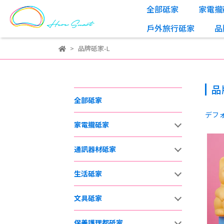
全部砥家
家電攏
戶外旅行砥家
品
品牌砥家-L
品
全部砥家
デフ
家電攏砥家
通訊器材砥家
生活砥家
文具砥家
保養護理都砥家