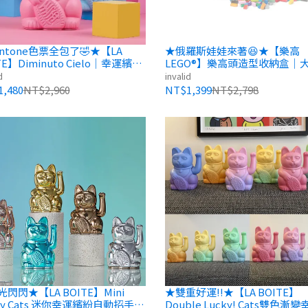
ntone色票全包了🤣★【LA
★俄羅斯娃娃來著😆★【樂高
TE】Diminuto Cielo｜幸運繽紛
LEGO®】樂高頭造型收納盒｜
手招財貓(16色) 高18cm
中、小各2顆(共6顆) 智砥家
d
invalid
,480
NT$2,960
NT$1,399
NT$2,798
閃閃★【LA BOITE】Mini
★雙重好運!!★【LA BOITE】
ky Cats 迷你幸運繽紛自動招手招
Double Lucky! Cats雙色漸