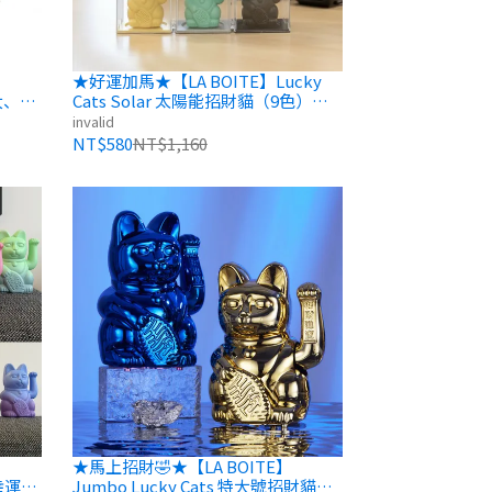
★好運加馬★【LA BOITE】Lucky
大、
Cats Solar 太陽能招財貓（9色）高
約5cm
invalid
NT$580
NT$1,160
★馬上招財🤣★【LA BOITE】
變幸運繽
Jumbo Lucky Cats 特大號招財貓