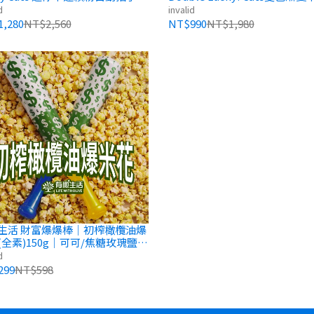
共5色）7x5x10cm
紛自動招手招財貓（六種配色
d
invalid
10.5x15cm
,280
NT$2,560
NT$990
NT$1,980
棒｜初榨橄欖油爆
(全素)150g｜可可/焦糖玫瑰鹽口
d
299
NT$598