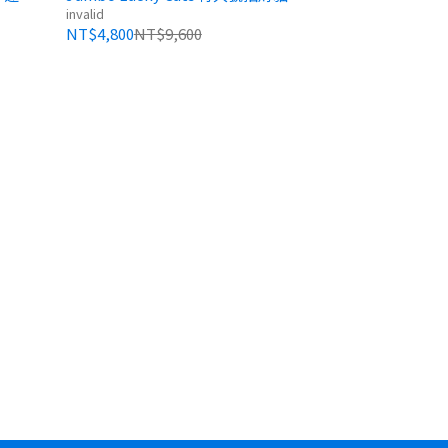
）
（共5色）16x14x30cm
invalid
NT$4,800
NT$9,600