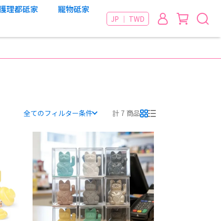
護理都砥家
寵物砥家
JP ｜ TWD
全てのフィルター条件
計 7 商品