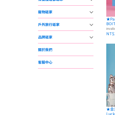
寵物砥家
★Pa
BOI
戶外旅行砥家
自動招
invali
NT$1
品牌砥家
關於我們
客服中心
★金光
Luc