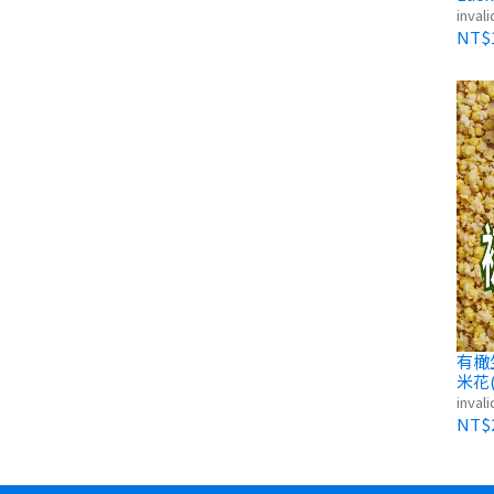
財貓（
invali
NT$1
有橄生活 財富爆爆
米花
味
invali
NT$