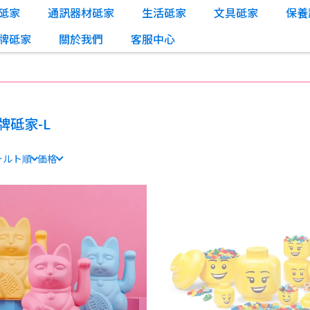
砥家
通訊器材砥家
生活砥家
文具砥家
保養
牌砥家
關於我們
客服中心
牌砥家-L
ォルト順
価格