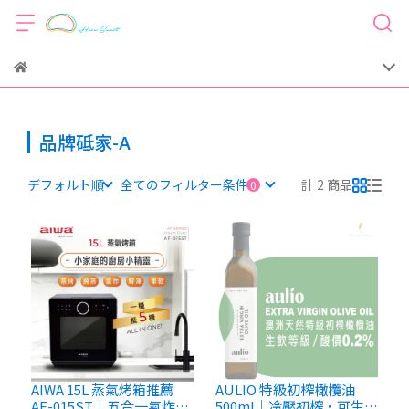
品牌砥家-A
デフォルト順
全てのフィルター条件
計 2 商品
AIWA 15L 蒸氣烤箱推薦
AULIO 特級初榨橄欖油
AF-015ST｜五合一氣炸烤
500ml｜冷壓初榨・可生飲