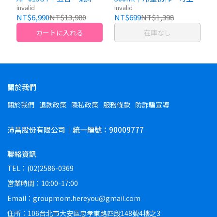
箱推薦｜小家庭廚房烤箱
橄欖油推薦
invalid
invalid
推薦首選
NT$6,990
NT$13,980
NT$699
NT$1,398
カートに入れる
在庫なし
關於我們
關於我們
退款政策
隱私政策
服務條款
防詐騙宣導
沛昌股份有限公司｜統一編號：90009777
聯絡資訊
TEL：(02)2586-0369
営業時間：10:00-17:00
Email：groupmom.hereyou@gmail.com
住所：106台北市大安區忠孝東路四段148號4樓之3