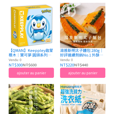
【QMAN】Keeppley啟蒙
湯普斯明太子麵包 280g｜
積木｜寶可夢 圓頭系列積
好評連續熱銷No.1 外酥內
木 波加曼
軟｜查理布朗烘焙
Vendu: 0
Vendu: 0
NT$300
NT$600
NT$220
NT$440
ajouter au panier
ajouter au panier