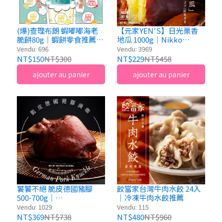
(爆)查理布朗 蝦嘟嘟海老
【元家YEN'S】日光栗香
脆餅80g｜蝦餅零食推薦・
地瓜 1000g｜Nikko
多口味蝦片
Chestnut Sweet Potato
Vendu: 696
Vendu: 3969
NT$150
NT$300
NT$229
NT$458
ajouter au panier
ajouter au panier
饕饕不絕 脆皮德國豬腳
餃當家台灣牛肉水餃 24入
500-700g｜
｜冷凍牛肉水餃推薦
Schweinshaxe
Vendu: 1029
Vendu: 115
NT$369
NT$738
NT$480
NT$960