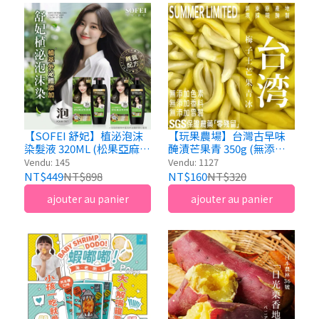
【SOFEI 舒妃】植泌泡沫
【玩果農場】台灣古早味
染髮液 320ML (松果亞麻
醃漬芒果青 350g (無添加
棕/夜幕自然黑) - 完美蓋白
情人果推薦)
Vendu: 145
Vendu: 1127
髮，植萃護髮新體驗
NT$449
NT$898
NT$160
NT$320
ajouter au panier
ajouter au panier