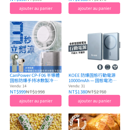
ajouter au panier
ajouter au panier
CanPower CP-F06 半導體
KOEE 防爆固態行動電源
固態防爆手持冰敷製冷風
10000mAh — 固態電池、
扇｜3秒急速降溫4000mAh
三合一磁吸充電、MIT 台
Vendu: 14
Vendu: 31
灣製造
NT$999
NT$1 998
NT$1 380
NT$2 760
ajouter au panier
ajouter au panier