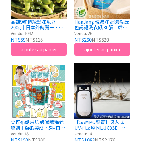
高雄9號頂級鹽味毛豆
HanJang 韓易淨 超濃縮綠
200g｜日本外銷第一・台
色認證洗衣紙 30張｜韓國
灣產
原裝進口
Vendu: 1042
Vendu: 26
NT$59
NT$118
NT$260
NT$520
ajouter au panier
ajouter au panier
查理布朗烘焙 蝦嘟嘟海老
【SAMPO聲寶】吸入式
脆餅｜鮮蝦製成・5種口
UV捕蚊燈 ML-JC03E｜
味・無添加味精
UV-LED 365nm誘蚊・3D
Vendu: 18
Vendu: 14
立體360度捕蚊機
NT$150
NT$300
NT$1 088
NT$2 176