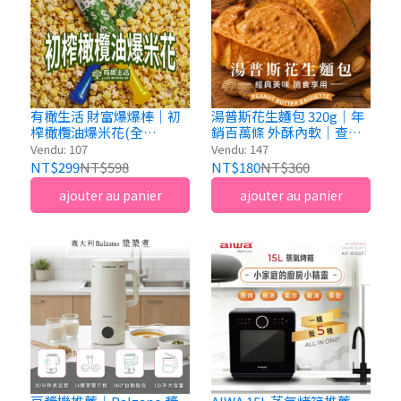
有橄生活 財富爆爆棒｜初
湯普斯花生麵包 320g｜年
榨橄欖油爆米花(全
銷百萬條 外酥內軟｜查理
素)150g｜可可/焦糖玫瑰
布朗烘焙
Vendu: 107
Vendu: 147
鹽口味
NT$299
NT$598
NT$180
NT$360
ajouter au panier
ajouter au panier