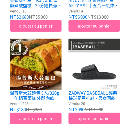
豆漿機推薦｜Balzano 漿
AIWA 15L 蒸氣烤箱推薦
漿煮破壁機 - 30分鐘快煮豆
AF-015ST｜五合一氣炸烤
漿x14種智慧料理
箱推薦｜小家庭廚房烤箱
Vendu: 16
Vendu: 4
推薦首選
NT$2 680
NT$5 360
NT$6 990
NT$13 980
ajouter au panier
ajouter au panier
湯普斯大蒜麵包 3入/320g
ZABWAY BASEBALL 經典
｜年銷百萬條 外酥內軟｜
棒球足弓拖鞋 - 男女同款多
查理布朗烘焙
色推薦
Vendu: 223
Vendu: 26
NT$180
NT$360
NT$990
NT$1 980
ajouter au panier
ajouter au panier