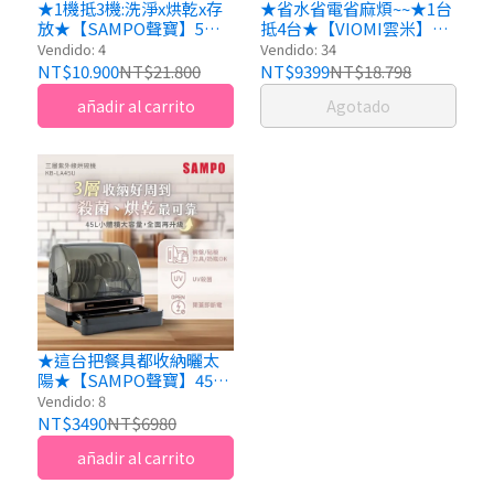
★1機抵3機:洗淨x烘乾x存
★省水省電省麻煩~~★1台
放★【SAMPO聲寶】5人
抵4台★【VIOMI雲米】互
份窄速洗3in1全自動洗碗
聯網方糖洗碗機 VDW0402
Vendido: 4
Vendido: 34
機 WA-ZA05
智砥家
NT$10.900
NT$21.800
NT$9399
NT$18.798
añadir al carrito
Agotado
★這台把餐具都收納曬太
陽★【SAMPO聲寶】45L
三層紫外線烘碗機 KB-
Vendido: 8
LA45U
NT$3490
NT$6980
añadir al carrito