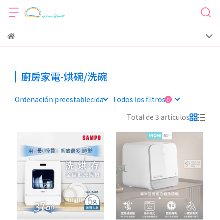
廚房家電-烘碗/洗碗
Ordenación preestablecida
Todos los filtros
Total de 3 artículos