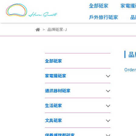
全部砥家
家電攏
戶外旅行砥家
品
品牌砥家-J
品
全部砥家
Orden
家電攏砥家
通訊器材砥家
生活砥家
文具砥家
保養護理都砥家