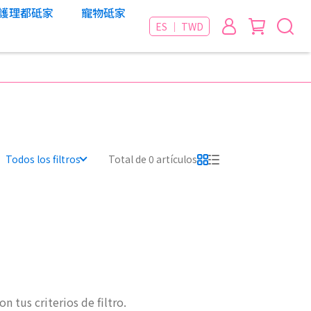
護理都砥家
寵物砥家
ES ｜ TWD
Todos los filtros
Total de 0 artículos
 tus criterios de filtro.