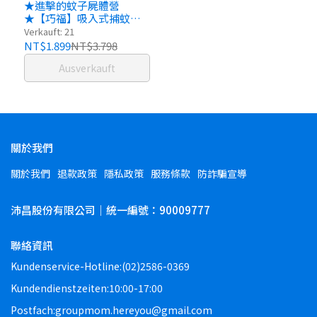
★進擊的蚊子屍體營
★【巧福】吸入式捕蚊器
（小）UC-800LED-B 智砥
Verkauft: 21
家
NT$1.899
NT$3.798
Ausverkauft
關於我們
關於我們
退款政策
隱私政策
服務條款
防詐騙宣導
沛昌股份有限公司｜統一編號：90009777
聯絡資訊
Kundenservice-Hotline:(02)2586-0369
Kundendienstzeiten:10:00-17:00
Postfach:groupmom.hereyou@gmail.com